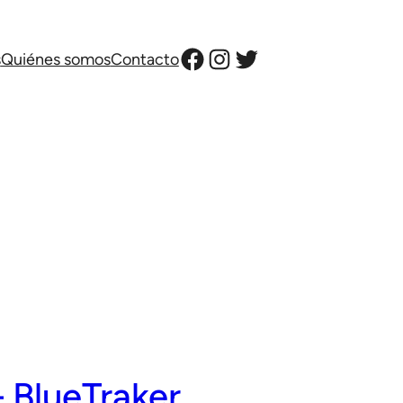
Facebook
Instagram
Twitter
s
Quiénes somos
Contacto
 BlueTraker