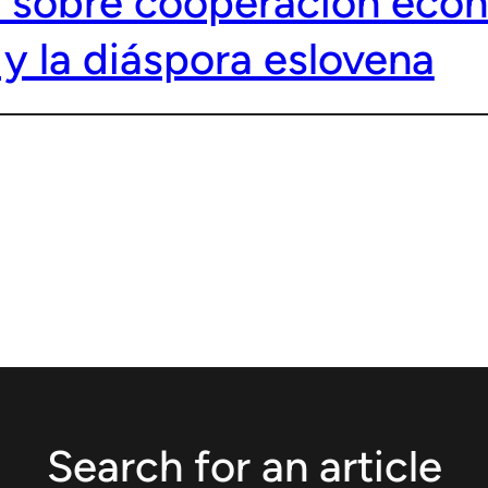
a sobre cooperación eco
 y la diáspora eslovena
Search for an article