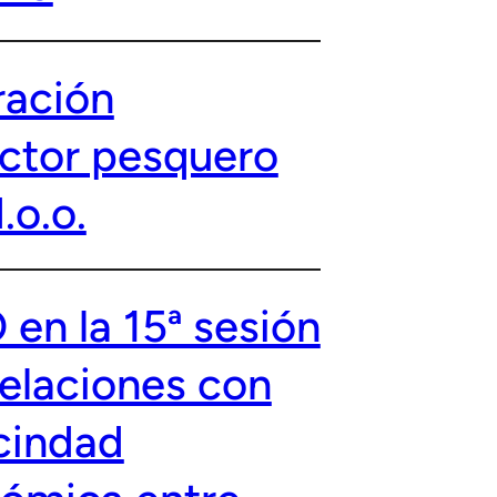
ación
ector pesquero
.o.o.
en la 15ª sesión
Relaciones con
ecindad