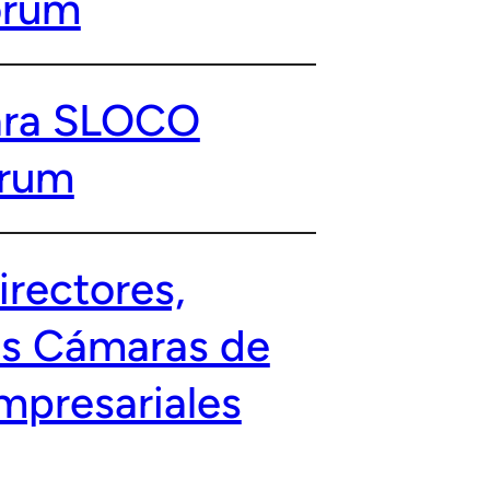
orum
mara SLOCO
orum
irectores,
las Cámaras de
mpresariales