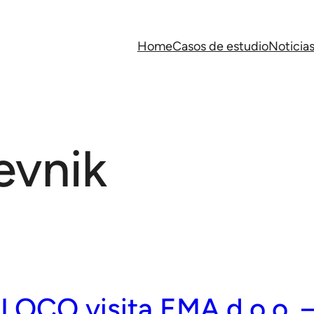
Home
Casos de estudio
Noticia
evnik
OCO visita EMA d.o.o. –