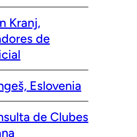
n Kranj,
adores de
cial
ngeš, Eslovenia
sulta de Clubes
ana