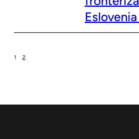
fronteriz
Eslovenia
1
2