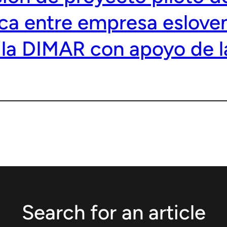
ca entre empresa esloven
la DIMAR con apoyo de 
Search for an article