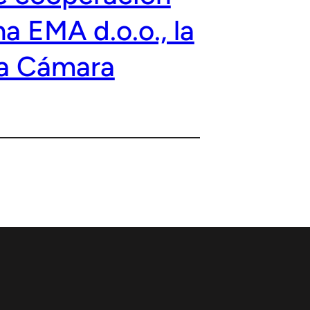
a EMA d.o.o., la
la Cámara