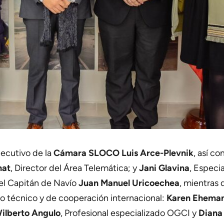
jecutivo de la
Cámara SLOCO
Luis Arce-Plevnik
, así c
nat
, Director del Área Telemática; y
Jani Glavina
, Especi
 el Capitán de Navío
Juan Manuel Uricoechea
, mientras 
ipo técnico y de cooperación internacional:
Karen Eheman
ilberto Angulo
, Profesional especializado OGCI y
Diana