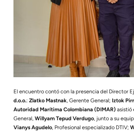
El encuentro contó con la presencia del Director E
d.o.o.
:
Zlatko Mastnak
, Gerente General;
Iztok Pir
Autoridad Marítima Colombiana (DIMAR)
asistió
General,
Willyam Tepud Verdugo
, junto a su equ
Vianys Agudelo
, Profesional especializado DTIV;
W